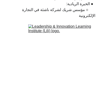
  ● الخبرة الريادية:
       ○ مؤسس شريك لشركة ناشئة في التجارة 
الإلكترونية
معهد القيادة والابتكار
إلهام الناس للتعلّم
روابط سريعة
البرامج والخدمات
المدربون
الشركاء
العملاء
المدونة