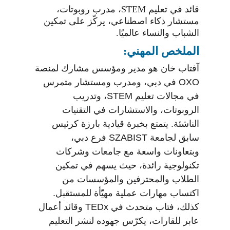
قائد في تعليم STEM، مدرب روبوتات، 
مستشار ذكاء اصطناعي، يركّز على تمكين 
الشباب والنساء عالميًا.
الملخص المهني:
آفتاب خان هو مدير ومؤسس مشارك لمنصة 
OXO في دبي، ومدرب ومستشار متمرس 
في مجالات تعليم STEM، وتدريب 
الروبوتات، والاستشارات في التقنيات 
الناشئة. يتمتع بخبرة قيادية بارزة كرئيس 
سابق لجامعة SZABIST فرع دبي، 
وبتعاونات واسعة مع جامعات وشركات 
تكنولوجية رائدة، حيث يسهم في تمكين 
الطلاب والمحترفين والمؤسسات من 
اكتساب مهارات عملية مهيّأة للمستقبل. 
كذلك، فتاب متحدث في TEDx وقائد أعمال 
عابر للقارات، يكرّس جهوده لنشر التعليم 