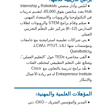
  ● أسّس وأدار منصتي Robokids وInternship 
Hub بعدد متابعين يفوق 65,000، لتقديم تدريبات 
في التكنولوجيا والروبوتات والاستعداد المهني
  ● صمّم وقدّم برامج STEM والروبوتات لطلاب 
المدارس (K–12) بتركيز على التعلّم التجريبي 
العملي
  ● بنى شراكات تعليمية استراتيجية مع جامعات 
ومؤسسات منها: LCWU، PTUT، LILI، 
وQuestbotics
  ● ألقى محاضرة TEDx حول "التعليم العملي"، 
وشجّع على التعلم التطبيقي لمختلف الفئات
  ● نفّذ برامج تدريبية بالتعاون مع Cisco 
Entrepreneur Institute لدعم ريادة الأعمال 
والابتكار
المؤهلات العلمية والمهنية:
  ● المدير والمؤسس الشريك – OXO، دبي