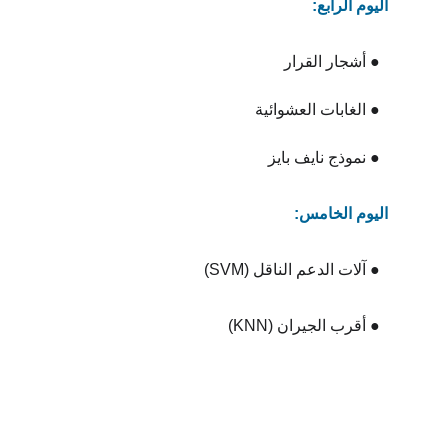
اليوم الرابع:
  ● أشجار القرار
  ● الغابات العشوائية
  ● نموذج نايف بايز
اليوم الخامس:
  ● آلات الدعم الناقل (SVM)
  ● أقرب الجيران (KNN)
سجل في البرنامج