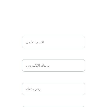
اتخذ الخطوة التالية نحو التميز المهني.
أكمل النموذج أدناه لبدء عملية التسجيل، ولنرسم 
ملامح مستقبلك معاً.
الاسم*
البريد الإلكتروني*
رقم الهاتف*
عدد المتدربين*