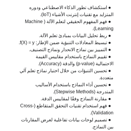
  ● استكشاف تطور الذكاء الاصطناعي ودوره 
المتزايد مع تقنيات إنترنت الأشياء (IoT).
  ● فهم المفهوم الحقيقي لتعلم الآلة (Machine 
Learning).
  ● ربط تحليل البيانات بمبادئ تعلم الآلة.
  ● تبسيط المعادلات التنبؤية ضمن الإطار: f(X) = y.
  ● التمييز بين نماذج الانحدار ونماذج التصنيف.
  ● تقييم النماذج باستخدام مقاييس القيمة 
الاحتمالية (p-value) والدقة (Accuracy).
  ● تحسين التنبؤات من خلال اختبار نماذج تعلم آلي 
متعددة.
  ● تحسين أداء النماذج باستخدام الأساليب 
المتدرجة (Stepwise Methods).
  ● مقارنة النماذج وفقًا لمقاييس الدقة.
  ● فهم استخدام تقنيات التحقق المتقاطع (Cross-
Validation).
  ● تصميم لوحات بيانات تفاعلية لعرض المقارنات 
بين النماذج.