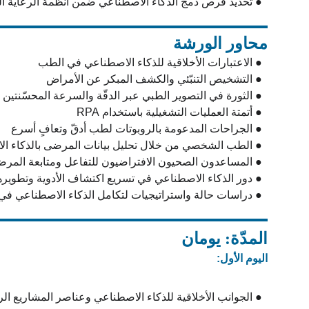
  ● تحديد فرص دمج الذكاء الاصطناعي ضمن أنظمة الرعاية الصحية.
محاور الورشة
  ● الاعتبارات الأخلاقية للذكاء الاصطناعي في الطب
  ● التشخيص التنبّئي والكشف المبكر عن الأمراض
  ● الثورة في التصوير الطبي عبر الدقّة والسرعة المحسّنتين
  ● أتمتة العمليات التشغيلية باستخدام RPA
  ● الجراحات المدعومة بالروبوتات لطب أدقّ وتعافٍ أسرع
  ● الطب الشخصي من خلال تحليل بيانات المرضى بالذكاء الاصطناعي
  ● المساعدون الصحيون الافتراضيون للتفاعل ومتابعة المرضى
  ● دور الذكاء الاصطناعي في تسريع اكتشاف الأدوية وتطويرها
  ● دراسات حالة واستراتيجيات لتكامل الذكاء الاصطناعي في الرعاية الصحية
المدّة: يومان
اليوم الأول:
  ● الجوانب الأخلاقية للذكاء الاصطناعي وعناصر المشاريع الرئيسة