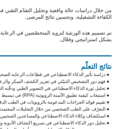
من خلال دراسات حالة واقعية وتحليل التقدّم التقني 
الكفاءة التشغيلية، وتحسين نتائج المرضى.
تم تصميم هذه الورشة لتزويد المتخصّصين في الرعاية ال
بشكل استراتيجي وفعّال.
نتائج التعلّم
  ● دراسة تأثير الذكاء الاصطناعي في قطاعات الرعاية الصحية المختلفة.
  ● فهم دور التشخيص التنبّئي في تعزيز الكشف المبكر والرعاية الوقائية.
  ● تحليل ثورة الذكاء الاصطناعي في التصوير الطبي ودقّته العالية.
  ● استيعاب كيفية تطبيق الأتمتة الروبوتية (RPA) في تبسيط العمليات التشغيلية.
  ● تقييم فوائد الجراحات المدعومة بالروبوتات في الطب الدقيق.
  ● التعرّف على الطب الشخصي من خلال التحليلات المعتمدة على الذكاء الاصطناعي.
  ● استكشاف وكلاء الذكاء الاصطناعي والمساعدين الصحيين الافتراضيين في تفاعل المرضى.
  ● تحليل دور الذكاء الاصطناعي في تسريع اكتشاف الأدوية وتطويرها.