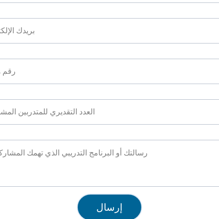
البريد الإلكتروني*
رقم الهاتف*
عدد المتدربين*
البرنامج التدريبي*
إرسال