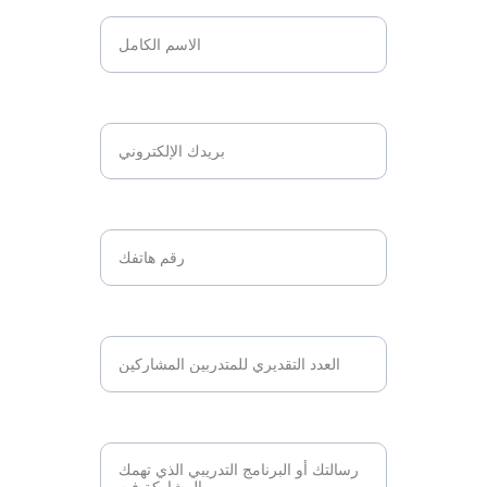
الاسم*
البريد الإلكتروني*
رقم الهاتف*
عدد المتدربين*
البرنامج التدريبي*