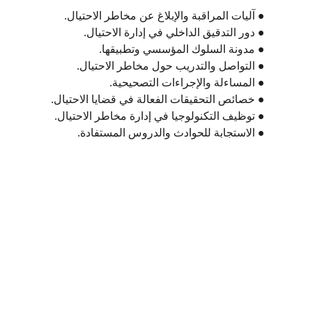
  ● آليات المراقبة والإبلاغ عن مخاطر الاحتيال.
  ● دور التدقيق الداخلي في إدارة الاحتيال.
  ● مدونة السلوك المؤسسي وتطبيقها.
  ● التواصل والتدريب حول مخاطر الاحتيال.
  ● المساءلة والإجراءات التصحيحية.
  ● خصائص التحقيقات الفعالة في قضايا الاحتيال.
  ● توظيف التكنولوجيا في إدارة مخاطر الاحتيال.
  ● الاستجابة للحوادث والدروس المستفادة.
سجل في البرنامج
اتخذ الخطوة التالية نحو التميز المهني.
أكمل النموذج أدناه لبدء عملية التسجيل، ولنرسم 
ملامح مستقبلك معاً.