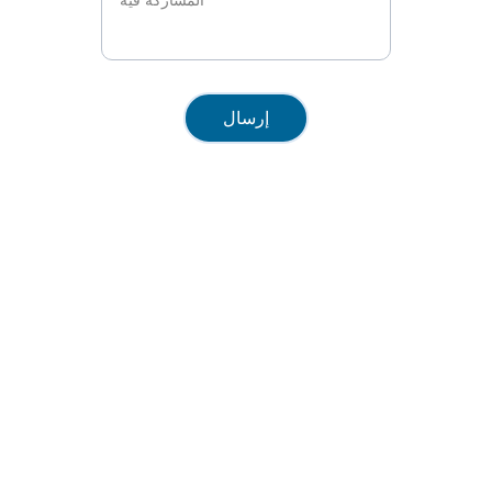
إرسال
معهد القيادة والابتكار
إلهام الناس للتعلّم
روابط سريعة