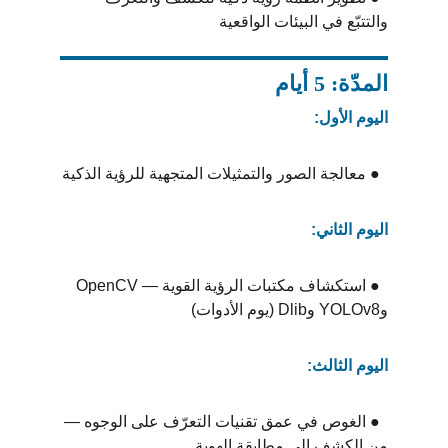
والتتبّع في البيئات الواقعية
المدّة: 5 أيام
اليوم الأول:
  ● معالجة الصور والتمثيلات المتجهية للرؤية الذكية
اليوم الثاني:
  ● استكشاف مكتبات الرؤية القوية — OpenCV 
وYOLOv8 وDlib (يوم الأدوات)
اليوم الثالث:
  ● الغوص في عمق تقنيات التعرّف على الوجوه — 
من الكشف إلى مطابقة الهوية