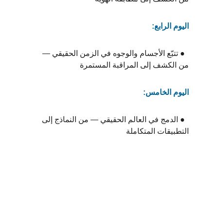
اليوم الرابع:
  ● تتبّع الأجسام والوجوه في الزمن الحقيقي — 
من الكشف إلى المراقبة المستمرة
اليوم الخامس:
  ● الدمج في العالم الحقيقي — من النماذج إلى 
التطبيقات المتكاملة
سجل في البرنامج
اتخذ الخطوة التالية نحو التميز المهني.
أكمل النموذج أدناه لبدء عملية التسجيل، ولنرسم 