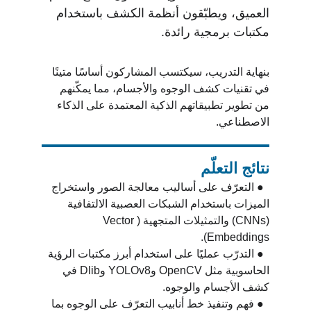
العميق، ويطبّقون أنظمة الكشف باستخدام 
مكتبات برمجية رائدة.
بنهاية التدريب، سيكتسب المشاركون أساسًا متينًا 
في تقنيات كشف الوجوه والأجسام، مما يمكّنهم 
من تطوير تطبيقاتهم الذكية المعتمدة على الذكاء 
الاصطناعي.
نتائج التعلّم
  ● التعرّف على أساليب معالجة الصور واستخراج 
الميزات باستخدام الشبكات العصبية الالتفافية 
(CNNs) والتمثيلات المتجهية (Vector 
Embeddings).
  ● التدرّب عمليًا على استخدام أبرز مكتبات الرؤية 
الحاسوبية مثل OpenCV وYOLOv8 وDlib في 
كشف الأجسام والوجوه.
  ● فهم وتنفيذ خط أنابيب التعرّف على الوجوه بما 