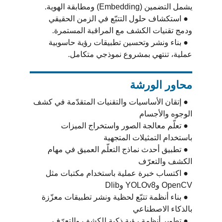
يشمل التضمين (Embedding) ومطابقة الهوية.
  ● استكشاف حلول التتبّع في الزمن الحقيقي 
ودمج تقنيات الكشف مع المراقبة المستمرة.
  ● بناء ونشر وتحسين تطبيقات رؤية حاسوبية 
عملية، تنتهي بمشروع نموذجي متكامل.
محاور الورشة
  ● إتقان الأساسيات والتقنيات المتقدّمة في كشف 
الوجوه والأجسام
  ● تعلّم معالجة الصور واستخراج الميزات 
باستخدام التمثيلات المتجهية
  ● تطبيق أحدث نماذج التعلّم العميق في مهام 
الكشف والتعرّف
  ● اكتساب خبرة عملية باستخدام مكتبات مثل 
OpenCV وYOLOv8 وDlib
  ● بناء أنظمة تتبّع لحظية ونشر تطبيقات معزّزة 
بالذكاء الاصطناعي
  ● تطوير أنظمة رؤية ذكية للكشف والتعرّف 