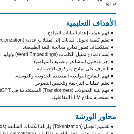
NLP.
الأهداف التعليمية
  ● فهم عملية إعداد البيانات للنماذج.
  ● تعلم كيفية تحويل البيانات إلى تمثيلات عددية (Vectorization).
  ● استكشاف تطور نماذج معالجة اللغة الطبيعية.
  ● إنشاء نماذج تمثيل الكلمات (Word Embeddings) وتوليد النصوص.
  ● إجراء تحليل المشاعر وتصنيف المواضيع.
  ● التعرف على نماذج ماركوف الاحتمالية.
  ● فهم النماذج التوليدية المتعددة الحدودية والغوسية.
  ● تعلم عمليات الترجمة وتلخيص النصوص.
  ● فهم بنية المحولات (Transformers) المستخدمة في ChatGPT.
  ● استخدام نماذج LLM التفاعلية.
محاور الورشة
  ● تقسيم الجمل (Tokenization) وإزالة الكلمات الشائعة (Stop Words).
  ● تقنيات التهجئة والجذر اللغوي للكلمات (Stemming & Lemmatizing).