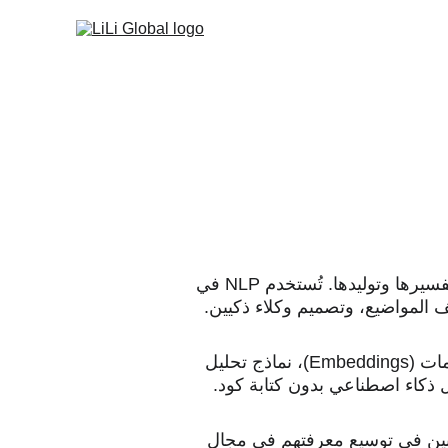
تقدّم هذه الورشة مقدمة شاملة في معالجة اللغة الطبيعية (NLP)، التقنية التي تمكّن الآلات من فهم اللغة البشرية وتفسيرها وتوليدها. تُستخدم NLP في 
سيتمكن المشاركون من تعلم تقنيات NLP الأساسية، استكشاف نماذج معالجة النصوص، إنشاء التمثيلات العددية للكلمات (Embeddings)، نماذج تحليل 
غبين في توسيع معرفتهم في مجال 