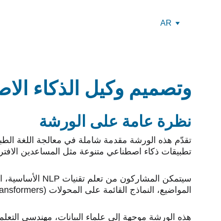
AR
NLP وتصميم وكيل الذكاء ال
نظرة عامة على الورشة
تطبيقات ذكاء اصطناعي متنوعة مثل المساعدين الافتراضيين، الروبوتات الحوارية (Chatbots)، تحلي
المواضيع، النماذج القائمة على المحولات (Transformers)، ونماذج اللغات الكبيرة (LLMs)، وتطبيقها عمليًا لإنشاء وكيل ذكاء اصطناعي بدون كتابة كود.
هذه الورشة موجهة إلى علماء البيانات، مهندسي التعل